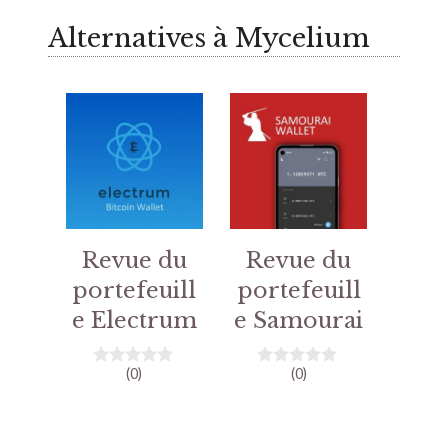
Alternatives à Mycelium
Revue du
Revue du
portefeuill
portefeuill
e Electrum
e Samourai
(0)
(0)
0
0
s
s
u
u
r
r
5
5