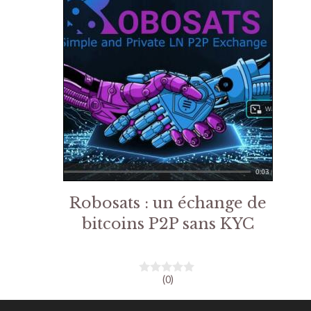
Robosats : un échange de
bitcoins P2P sans KYC
(0)
0
s
u