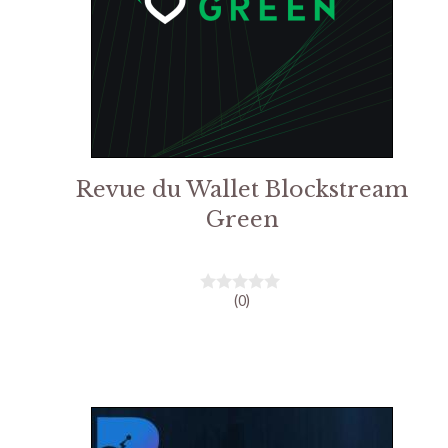
Revue du Wallet Blockstream
Green
(0)
0
s
u
r
5