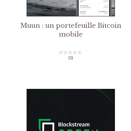
Muun : un portefeuille Bitcoin
mobile
(0)
0
s
u
r
5