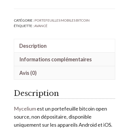
t
e
r
CATÉGORIE :
PORTEFEUILLES MOBILES BITCOIN
ÉTIQUETTE :
AVANCÉ
n
a
t
Description
i
Informations complémentaires
v
e
Avis (0)
:
Description
Mycelium
est un portefeuille bitcoin open
source, non dépositaire, disponible
uniquement sur les appareils Android et iOS.