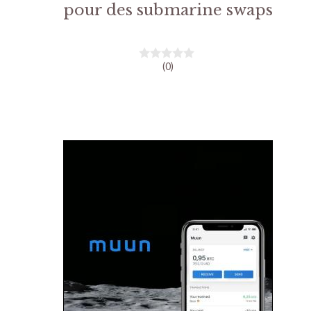
pour des submarine swaps
(0)
0
s
u
r
5