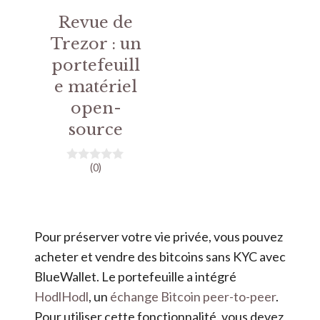
Revue de
Trezor : un
portefeuill
e matériel
open-
source
(0)
0
s
u
r
5
Pour préserver votre vie privée, vous pouvez
acheter et vendre des bitcoins sans KYC avec
BlueWallet. Le portefeuille a intégré
HodlHodl
, un
échange Bitcoin peer-to-peer
.
Pour utiliser cette fonctionnalité, vous devez