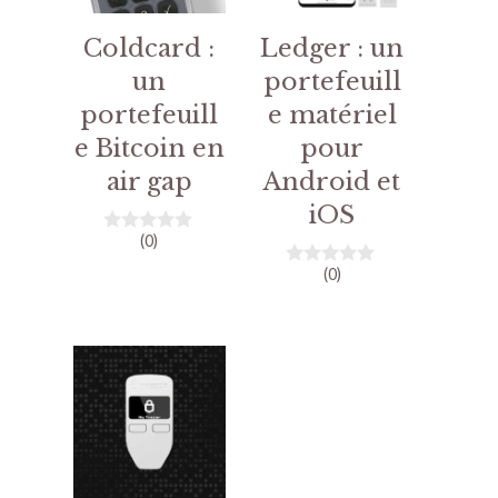
Coldcard :
Ledger : un
un
portefeuill
portefeuill
e matériel
e Bitcoin en
pour
air gap
Android et
iOS
(0)
0
s
(0)
u
0
r
s
5
u
r
5