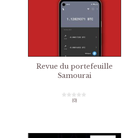
Revue du portefeuille
Samourai
(0)
0
s
u
r
5