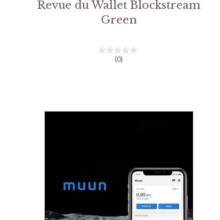
Revue du Wallet Blockstream
Green
(0)
0
s
u
r
5