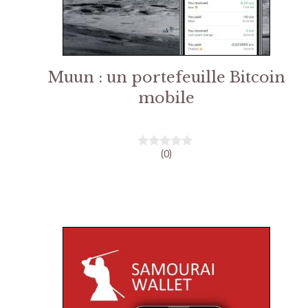
Muun : un portefeuille Bitcoin
mobile
(0)
0
s
u
r
5