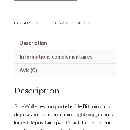
t
e
r
CATÉGORIE :
PORTEFEUILLES MOBILES BITCOIN
n
a
Description
t
i
Informations complémentaires
v
Avis (0)
e
:
Description
BlueWallet
est un portefeuille Bitcoin auto
dépositaire pour on-chain.
Lightning
, quant à
lui, est dépositaire par défaut. Le portefeuille