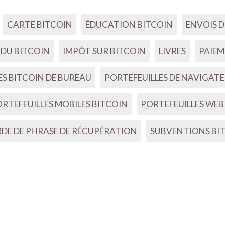
CARTE BITCOIN
ÉDUCATION BITCOIN
ENVOIS D
DU BITCOIN
IMPÔT SUR BITCOIN
LIVRES
PAIEM
ES BITCOIN DE BUREAU
PORTEFEUILLES DE NAVIGAT
RTEFEUILLES MOBILES BITCOIN
PORTEFEUILLES WEB
DE DE PHRASE DE RÉCUPÉRATION
SUBVENTIONS BI