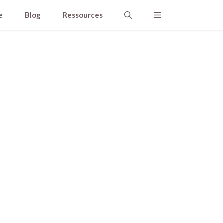
e
Blog
Ressources