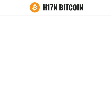
Aller
au
contenu