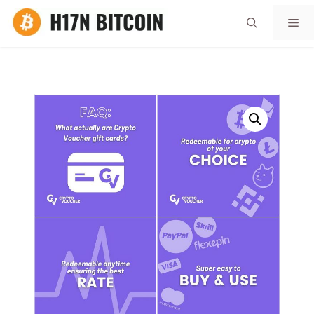
Aller
Me
au
contenu