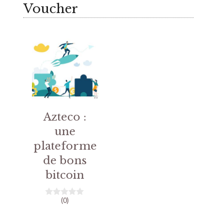
Voucher
Azteco :
une
plateforme
de bons
bitcoin
(0)
0
s
u