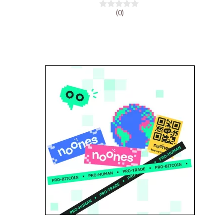
(0)
0
s
u
r
5