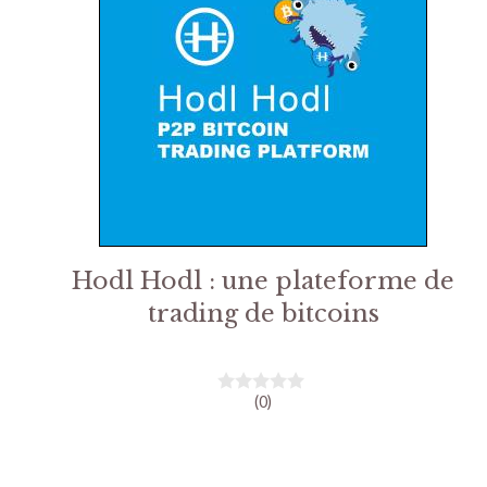
Hodl Hodl : une plateforme de
trading de bitcoins
(0)
0
s
u
r
5