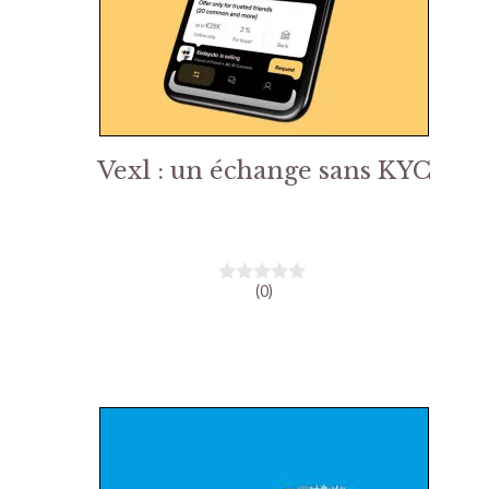
Vexl : un échange sans KYC
(0)
0
s
u
r
5